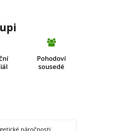
upi
ční
Pohodoví
iál
sousedé
getické náročnosti