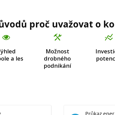
ůvodů proč uvažovat o ko
ýhled
Možnost
Investi
ole a les
drobného
potenc
podnikání
y
Průkaz ener