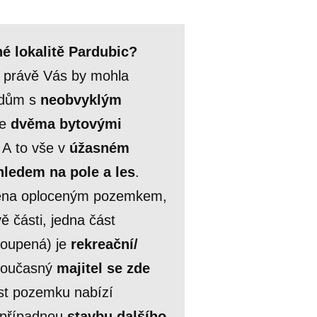
é lokalitě Pardubic?
 právě Vás by mohla
ý dům s
neobvyklým
je
dvěma bytovými
. A to vše v
úžasném
hledem na pole a les
.
ončena oploceným pozemkem,
ě části, jedna část
koupená) je
rekreační/
Současný
majitel se zde
ost pozemku nabízí
 případnou
stavbu dalšího