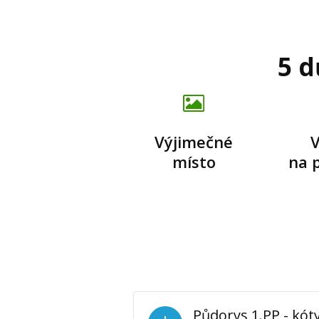
5 d
Výjimečné
V
místo
na p
Půdorys 1.PP - kót