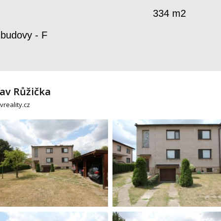
ocha objektu: 334 m2
 budovy - F
lav Růžička
vreality.cz