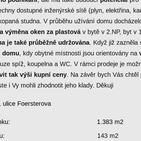
chny dostupné inženýrské sítě (plyn, elektřina, ka
kopaná studna. V průběhu užívání domu docházel
a výměna oken za plastová
v bytě v 2.NP, byt v
ha je také průběžně udržována
. Když již zazněla 
i domu
, kdy obytné místnosti jsou orientovány na
ouze spíž, koupelna a WC. V rámci prodeje je možn
vit tak výši kupní ceny
. Na závěr bych Vás chtěl 
 jste i Vy mohli zhodnotit jeho klady. Děk
, ulice Foersterova
měra pozemku: 1.383 m2
plocha domu: 143 m2