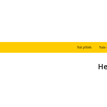
Náš příběh
Naše 
He