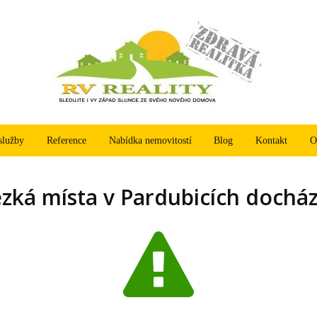
služby
Reference
Nabídka nemovitostí
Blog
Kontakt
O
zká místa v Pardubicích docház