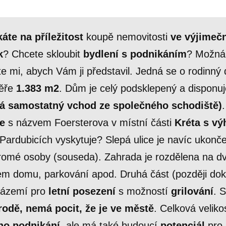
áte na příležitost
koupě nemovitosti
ve výjimečn
k
? Chcete skloubit
bydlení s podnikáním
? Možná
lte mi, abych Vám ji představil. Jedná se o rodinn
měře
1.383 m2
. Dům je celý podsklepený a disponu
á samostatný vchod ze společného schodiště)
ce
s názvem Foersterova v místní části
Kréta s vý
v Pardubicích vyskytuje? Slepá ulice je navíc uk
ukromé osoby (souseda). Zahrada je rozdělena na dv
olem domu, parkování apod. Druhá část (později do
 zázemí pro
letní posezení
s možností
grilování
. 
írodě, nemá pocit, že je ve městě
. Celková velik
ho podnikání
, ale má také budoucí
potenciál
pro