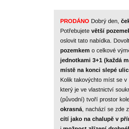
PRODÁNO
Dobrý den,
ček
Potřebujete
větší pozeme
oslovit tato nabídka. Dovo
pozemkem
o celkové vý
jednotkami 3+1 (každá m
místě na konci slepé uli
Kolik takovýchto míst se 
který je ve vlastnictví so
(původní) tvoří prostor k
okrasná
, nachází se zde
cítí jako na chalupě v př
i
možnost zřízení drobné