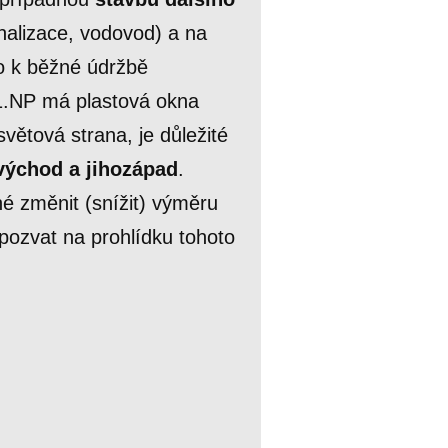
nalizace, vodovod) a na
o k běžné údržbě
 1.NP má plastová okna
světová strana, je důležité
východ a jihozápad
.
é změnit (snížit) výměru
pozvat na prohlídku tohoto
uji