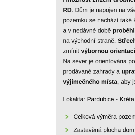
RD
. Dům je napojen na vše
pozemku se nachází také 
a v nedávné době
proběhl
na východní straně.
Střec
zmínit
výbornou orientac
Na sever je orientována p
prodávané zahrady a
upra
výjimečného místa
, aby
Lokalita: Pardubice - Kréta
Celková vý
Zastavěná 